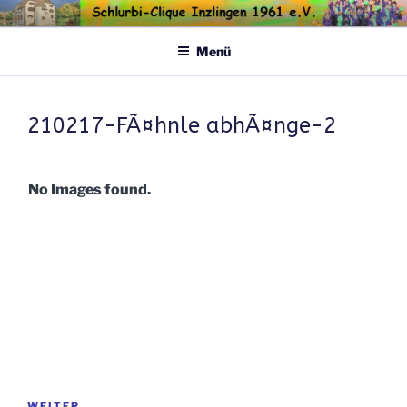
Zum
Inhalt
Menü
springen
210217-FÃ¤hnle abhÃ¤nge-2
No Images found.
Beitragsnavigation
WEITER