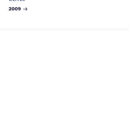
Nächster
Beitrag
2009